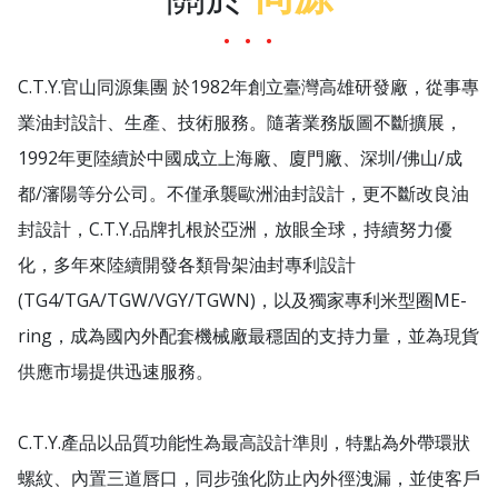
C.T.Y.官山同源集團
於1982年創立臺灣高雄研發廠，從事專
業油封設計、生產、技術服務。隨著業務版圖不斷擴展，
1992年更陸續於中國成立上海廠、廈門廠、深圳/佛山/成
都/瀋陽等分公司。不僅承襲歐洲油封設計，更不斷改良油
封設計，C.T.Y.品牌扎根於亞洲，放眼全球，持續努力優
化，多年來陸續開發各類骨架油封專利設計
(TG4/TGA/TGW/VGY/TGWN)，以及獨家專利米型圈ME-
ring，成為國內外配套機械廠最穩固的支持力量，並為現貨
供應市場提供迅速服務。
C.T.Y.產品以品質功能性為最高設計準則，特點為外帶環狀
螺紋、內置三道唇口，同步強化防止內外徑洩漏，並使客戶