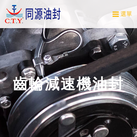
選單
齒輪減速機油封