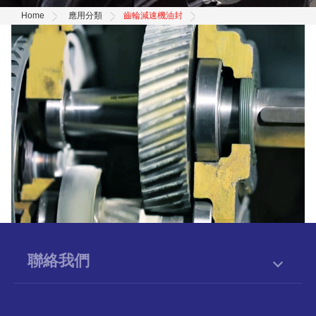
Home
應用分類
齒輪減速機油封
聯絡我們
833167
高雄市
鳥松區
美山路51之1號