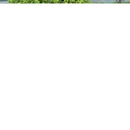
“Enriching Your
Life”